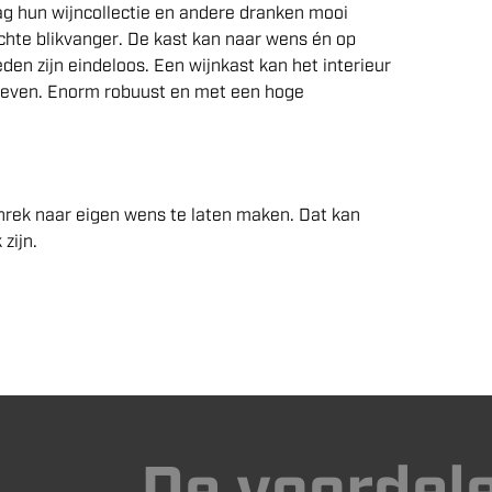
aag hun
wijn
collectie
en andere dranken mooi
echte blikvanger.
De kast kan naar wens
é
n
op
den zijn eindeloos.
Een wijnkast kan het interieur
geven. Enorm robuust en met een hoge
jnrek naar eigen wens te laten maken. Dat kan
zijn.
De voordel