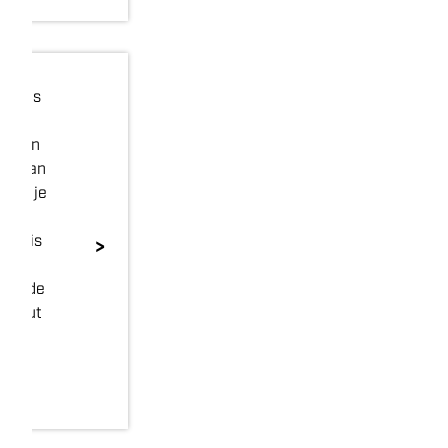
bin is
hebben
ren van
 zie je
an de
 Thuis
>
een
elfs de
soluut