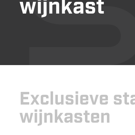
wijnkast
Exclusieve st
wijnkasten